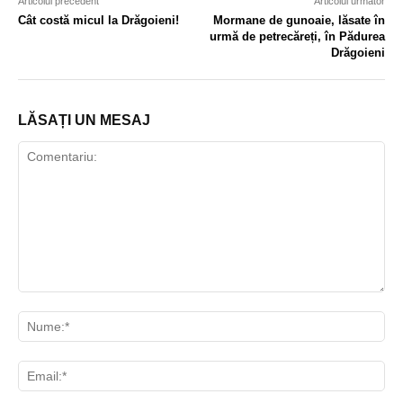
Articolul precedent
Articolul următor
Cât costă micul la Drăgoieni!
Mormane de gunoaie, lăsate în
urmă de petrecăreți, în Pădurea
Drăgoieni
LĂSAȚI UN MESAJ
Comentariu:
Nu
Ema