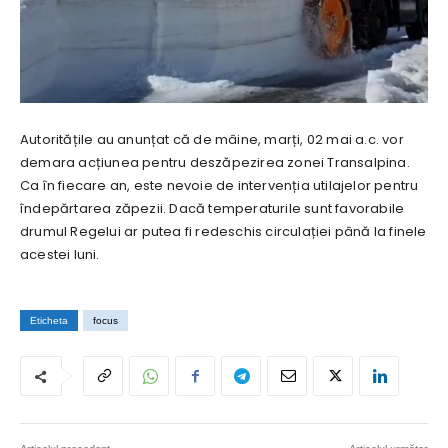
Autoritățile au anunțat că de mâine, marți, 02 mai a.c. vor
demara acțiunea pentru deszăpezirea zonei Transalpina.
Ca în fiecare an, este nevoie de intervenția utilajelor pentru
îndepărtarea zăpezii. Dacă temperaturile sunt favorabile
drumul Regelui ar putea fi redeschis circulației până la finele
acestei luni.
Eticheta
focus