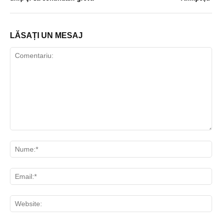
LĂSAȚI UN MESAJ
Comentariu:
Nu
Ema
Web