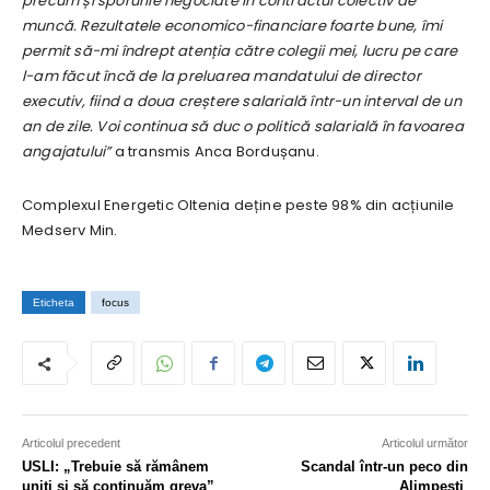
precum și sporurile negociate în contractul colectiv de
muncă. Rezultatele economico-financiare foarte bune, îmi
permit să-mi îndrept atenția către colegii mei, lucru pe care
l-am făcut încă de la preluarea mandatului de director
executiv, fiind a doua creștere salarială într-un interval de un
an de zile. Voi continua să duc o politică salarială în favoarea
angajatului”
a transmis Anca Bordușanu.
Complexul Energetic Oltenia deține peste 98% din acțiunile
Medserv Min.
Eticheta
focus
Articolul precedent
Articolul următor
USLI: „Trebuie să rămânem
Scandal într-un peco din
uniţi şi să continuăm greva”
Alimpești