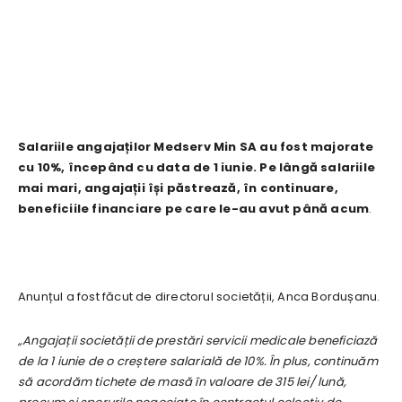
Salariile angajaților Medserv Min SA au fost majorate
cu 10%, începând cu data de 1 iunie. Pe lângă salariile
mai mari, angajații își păstrează, în continuare,
beneficiile financiare pe care le-au avut până acum
.
Anunțul a fost făcut de directorul societății, Anca Bordușanu.
„Angajații societății de prestări servicii medicale beneficiază
de la 1 iunie de o creștere salarială de 10%. În plus, continuăm
să acordăm tichete de masă în valoare de 315 lei/ lună,