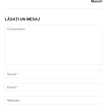
Muncii!
LĂSAȚI UN MESAJ
Comentariu:
Nu
Ema
Web