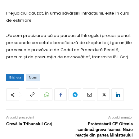
Prejudiciul cauzat, în urma săvârșirii infracțiunii, este în curs
de estimare.
„Facem precizarea că pe parcursul întregului proces penal,
persoanele cercetate beneficiază de drepturile și garanțiile
procesuale prevăzute de Codul de Procedură Penală,
precum și de prezumția de nevinovăție”, transmite IPJ Gorj.
Eticheta
focus
Articolul precedent
Articolul următor
Grevă la Tribunalul Gorj
Protestatarii CE Oltenia
continuă greva foamei. Nicio
reacție din partea Ministerului