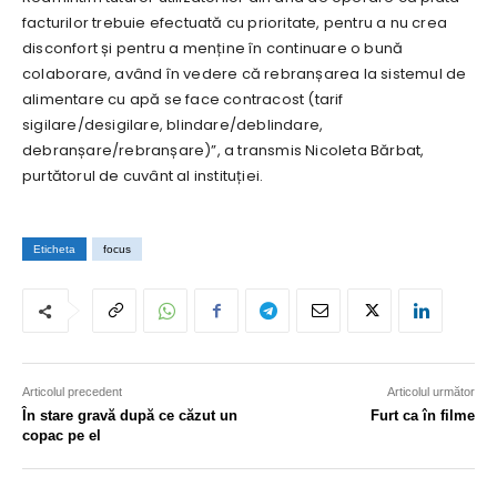
facturilor trebuie efectuată cu prioritate, pentru a nu crea
disconfort și pentru a menține în continuare o bună
colaborare, având în vedere că rebranșarea la sistemul de
alimentare cu apă se face contracost (tarif
sigilare/desigilare, blindare/deblindare,
debranșare/rebranșare)”, a transmis Nicoleta Bărbat,
purtătorul de cuvânt al instituției.
Eticheta
focus
Articolul precedent
Articolul următor
În stare gravă după ce căzut un
Furt ca în filme
copac pe el