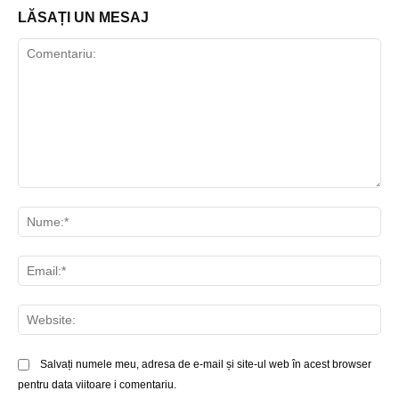
LĂSAȚI UN MESAJ
Comentariu:
Nu
Ema
Web
Salvați numele meu, adresa de e-mail și site-ul web în acest browser
pentru data viitoare i comentariu.