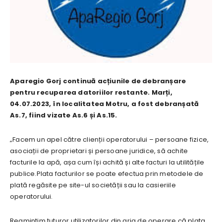
Aparegio Gorj continuă acțiunile de debranșare
pentru recuparea datoriilor restante. Marți,
04.07.2023, în localitatea Motru, a fost debranșată
As.7, fiind vizate As.6 și As.15.
„Facem un apel către clienții operatorului – persoane fizice,
asociații de proprietari și persoane juridice, să achite
facturile la apă, așa cum își achită și alte facturi la utilitățile
publice.Plata facturilor se poate efectua prin metodele de
plată regăsite pe site-ul societății sau la casieriile
operatorului.
Reamintim tuturor utilizatorilor din aria de operare că plata