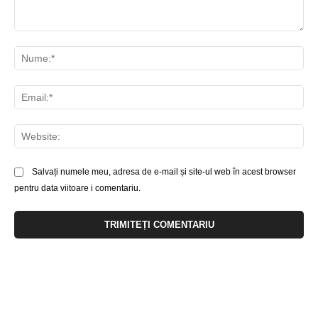
Comentariu:
Nu
Ema
Web
Salvați numele meu, adresa de e-mail și site-ul web în acest browser
pentru data viitoare i comentariu.