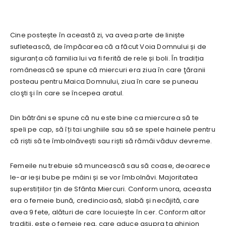
Cine postește în această zi, va avea parte de liniște
sufletească, de împăcarea că a făcut Voia Domnului și de
siguranța că familia lui va fi ferită de rele și boli. În tradiția
românească se spune că miercuri era ziua în care ţăranii
posteau pentru Maica Domnului, ziua în care se puneau
cloşti şi în care se începea aratul.
Din bătrâni se spune că nu este bine ca miercurea să te
speli pe cap, să îți tai unghiile sau să se spele hainele pentru
că riști să te îmbolnăvești sau riști să rămâi văduv devreme.
Femeile nu trebuie să muncească sau să coase, deoarece
le-ar ieși bube pe mâini și se vor îmbolnăvi. Majoritatea
superstițiilor țin de Sfânta Miercuri. Conform unora, aceasta
era o femeie bună, credincioasă, slabă și necăjită, care
avea 9 fete, alături de care locuiește în cer. Conform altor
tradiții, este o femeie rea, care aduce asupra ta ghinion