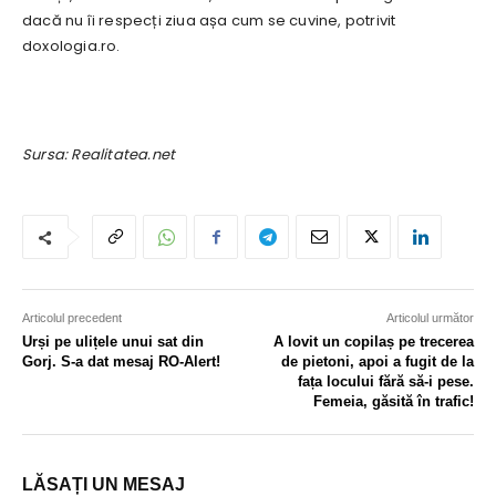
dacă nu îi respecți ziua așa cum se cuvine, potrivit
doxologia.ro.
Sursa: Realitatea.net
Articolul precedent
Articolul următor
Urși pe ulițele unui sat din
A lovit un copilaș pe trecerea
Gorj. S-a dat mesaj RO-Alert!
de pietoni, apoi a fugit de la
fața locului fără să-i pese.
Femeia, găsită în trafic!
LĂSAȚI UN MESAJ