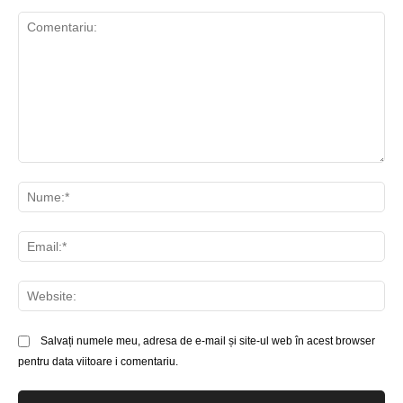
Comentariu:
Nu
Ema
Web
Salvați numele meu, adresa de e-mail și site-ul web în acest browser
pentru data viitoare i comentariu.