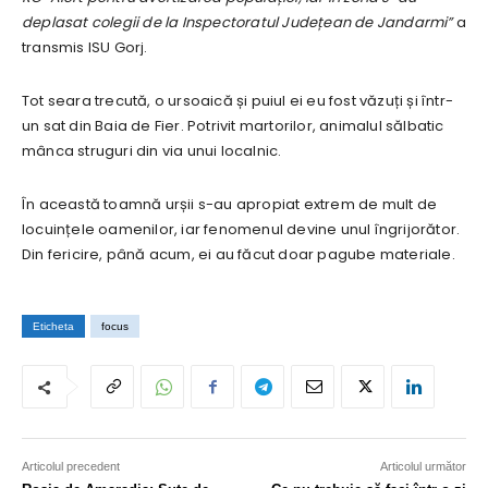
deplasat colegii de la Inspectoratul Județean de Jandarmi”
a
transmis ISU Gorj.
Tot seara trecută, o ursoaică și puiul ei eu fost văzuți și într-
un sat din Baia de Fier. Potrivit martorilor, animalul sălbatic
mânca struguri din via unui localnic.
În această toamnă urșii s-au apropiat extrem de mult de
locuințele oamenilor, iar fenomenul devine unul îngrijorător.
Din fericire, până acum, ei au făcut doar pagube materiale.
Eticheta
focus
Articolul precedent
Articolul următor