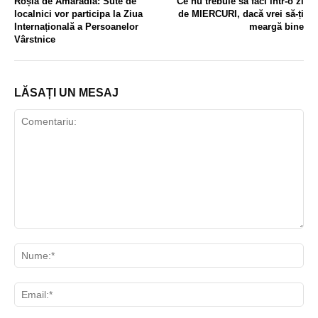
Roșia de Amaradia: Sute de
Ce nu trebuie să faci într-o zi
localnici vor participa la Ziua
de MIERCURI, dacă vrei să-ți
Internațională a Persoanelor
meargă bine
Vârstnice
LĂSAȚI UN MESAJ
Comentariu:
Nu
Ema