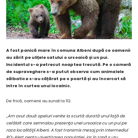
A fost panică mare în comuna Albeni după ce oamenii
au zărit pe ulițele satului o ursoaică și un pui.
Incidentul s-a petrecut noaptea trecută. Pe o cameră
de supraveghere s-a putut observa cum animalele
sălbatice s-au cățărat pe o poartă și au încercat să
intre în curtea unui localnic.
De frică, oamenii au sunat la 112.
„Am avut două apeluri venite la scurtă durată unul faţă de
celălalt care semnalau prezenţa unei ursoaice cu un pui pe
raza localităţii Albeni. A fost transmis mesaj prin intermediul
RO-Alert pentru avertizarea populației, iar în zonă s-au