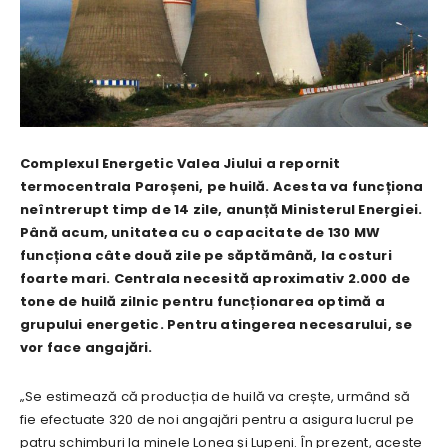
Complexul Energetic Valea Jiului a repornit
termocentrala Paroșeni, pe huilă. Acesta va funcționa
neîntrerupt timp de 14 zile, anunță Ministerul Energiei.
Până acum, unitatea cu o capacitate de 130 MW
funcționa câte două zile pe săptămână, la costuri
foarte mari. Centrala necesită aproximativ 2.000 de
tone de huilă zilnic pentru funcționarea optimă a
grupului energetic. Pentru atingerea necesarului, se
vor face angajări.
„Se estimează că producția de huilă va crește, urmând să
fie efectuate 320 de noi angajări pentru a asigura lucrul pe
patru schimburi la minele Lonea și Lupeni. În prezent, aceste