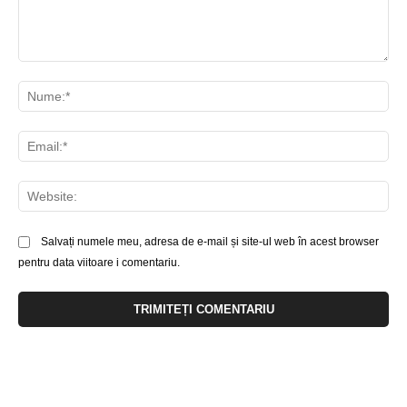
Comentariu:
Nu
Ema
Web
Salvați numele meu, adresa de e-mail și site-ul web în acest browser
pentru data viitoare i comentariu.