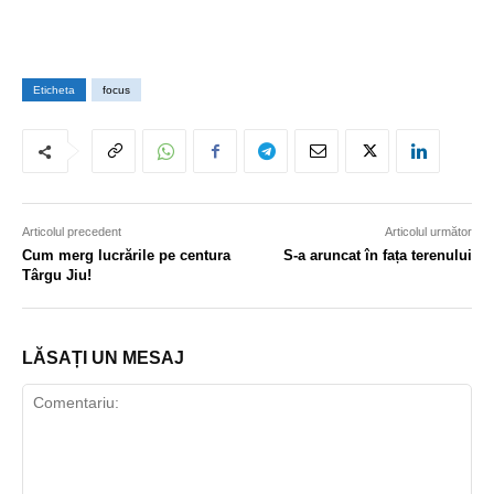
Eticheta
focus
Articolul precedent
Articolul următor
Cum merg lucrările pe centura
S-a aruncat în fața terenului
Târgu Jiu!
LĂSAȚI UN MESAJ