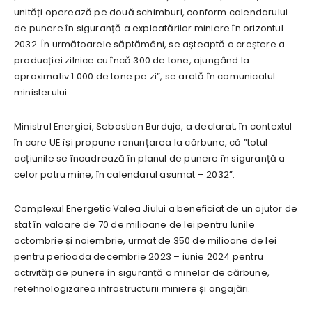
unități operează pe două schimburi, conform calendarului
de punere în siguranță a exploatărilor miniere în orizontul
2032. În următoarele săptămâni, se așteaptă o creștere a
producției zilnice cu încă 300 de tone, ajungând la
aproximativ 1.000 de tone pe zi”, se arată în comunicatul
ministerului.
Ministrul Energiei, Sebastian Burduja, a declarat, în contextul
în care UE își propune renunțarea la cărbune, că ”totul
acțiunile se încadrează în planul de punere în siguranță a
celor patru mine, în calendarul asumat – 2032”.
Complexul Energetic Valea Jiului a beneficiat de un ajutor de
stat în valoare de 70 de milioane de lei pentru lunile
octombrie și noiembrie, urmat de 350 de milioane de lei
pentru perioada decembrie 2023 – iunie 2024 pentru
activități de punere în siguranță a minelor de cărbune,
retehnologizarea infrastructurii miniere și angajări.