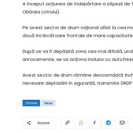
A început acțiunea de îndepărtare a zăpezii de T
Obârșia Lotrului).
Pe acest sector de drum național aflat la cea m
două încărcătoare frontale de mare capacitate și
După ce va fi depășită zona cea mai dificilă, u
anrocamente, se va acționa inclusiv cu autofrez
Acest sector de drum rămâne deocamdată închis c
necesare deplasării în siguranță, transmite DRDP
Eticheta
focus
Acțiune