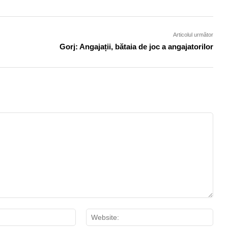
Articolul următor
Gorj: Angajații, bătaia de joc a angajatorilor
Email:*
Webs