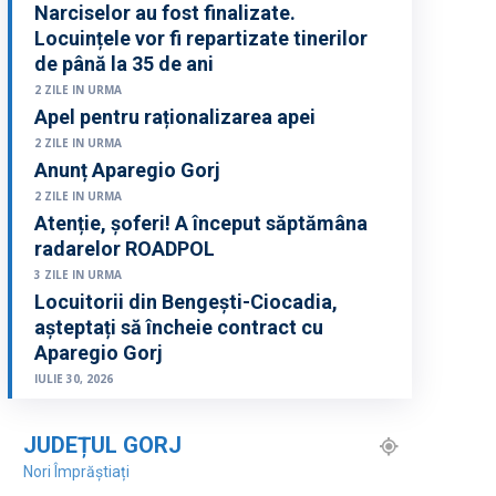
Narciselor au fost finalizate.
Locuințele vor fi repartizate tinerilor
de până la 35 de ani
2 ZILE IN URMA
Apel pentru raționalizarea apei
2 ZILE IN URMA
Anunț Aparegio Gorj
2 ZILE IN URMA
Atenție, șoferi! A început săptămâna
radarelor ROADPOL
3 ZILE IN URMA
Locuitorii din Bengești-Ciocadia,
așteptați să încheie contract cu
Aparegio Gorj
IULIE 30, 2026
JUDEȚUL GORJ
Nori Împrăștiați