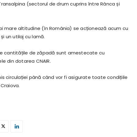
ransalpina (sectorul de drum cuprins între Rânca și
ai mare altitudine (în România) se acționează acum cu
 un utilaj cu lamă.
nde cantitățile de zăpadă sunt amestecate cu
ele din dotarea CNAIR.
irculației până când vor fi asigurate toate condițiile
 Craiova.