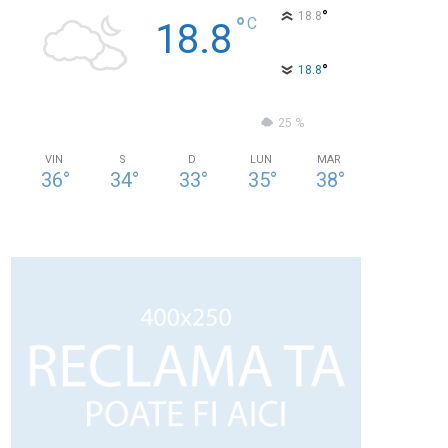
°
18.8
°
C
18.8
°
18.8
75 %
1kmh
25 %
VIN
S
D
LUN
MAR
36
°
34
°
33
°
35
°
38
°