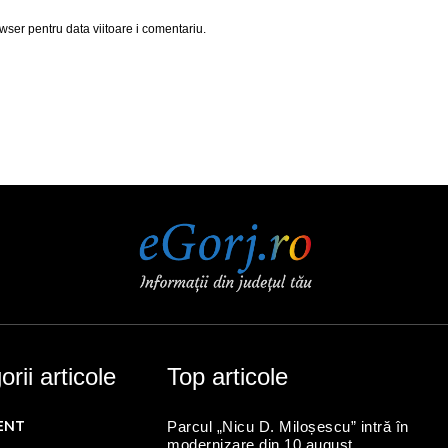
wser pentru data viitoare i comentariu.
rii articole
Top articole
ENT
Parcul „Nicu D. Miloșescu” intră în
modernizare din 10 august