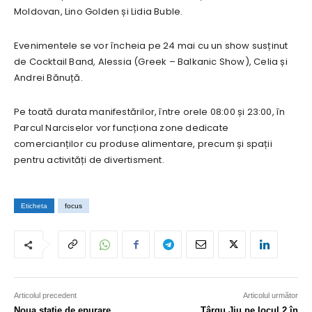
Moldovan, Lino Golden și Lidia Buble.
Evenimentele se vor încheia pe 24 mai cu un show susținut
de Cocktail Band, Alessia (Greek – Balkanic Show), Celia și
Andrei Bănuță.
Pe toată durata manifestărilor, între orele 08:00 și 23:00, în
Parcul Narciselor vor funcționa zone dedicate
comercianților cu produse alimentare, precum și spații
pentru activități de divertisment.
Eticheta
focus
Articolul precedent
Articolul următor
Noua stație de epurare
Târgu Jiu pe locul 2 în