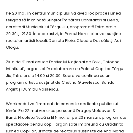
Pe 20 mai, în centrul municipiului va avea loc procesiunea
religioasă închinată Sfinților Împărați Constantin și Elena,
ocrotitorii Municipiului Târgu Jiu, programată între orele
20:30 și 21:30. În aceeași zi, în Parcul Narciselor vor susține
recitaluri artiști locali, Daniela Ploia, Claudia Dascălu și Adi
Ologu.
Ziua de 21 mai aduce Festivalul Național de Folk „Coloana
Infinitului”, organizat în colaborare cu Palatul Copiilor Târgu
Jiu, între orele 14:00 și 20:00. Seara va continua cu un
program artistic susținut de Cristina Giuvelescu, Sanda
Argint și Dumitru Vasilescu.
Weekendul va fi marcat de concerte dedicate publicului
tânăr. Pe 22 mai vor urca pe scenă Dragoș Moldovan &
Band, Nicoleta Nucă și El Nino, iar pe 23 mai sunt programate
spectacole pentru copii, organizate împreună cu Grădinița
Lumea Copiilor, urmate de recitaluri susținute de Ana Maria