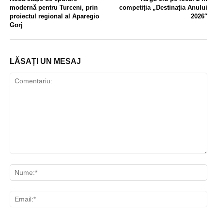
modernă pentru Turceni, prin
competiția „Destinația Anului
proiectul regional al Aparegio
2026″
Gorj
LĂSAȚI UN MESAJ
Comentariu:
Nu
Ema