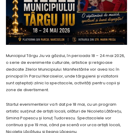
Municipiul Târgu Jiu va găzdui, în perioada 18 – 24 mai 2026,
o serie de evenimente culturale, artistice și religioase
dedicate Zilelor Municipiului. Manifestările vor avea loc în
principal în Parcul Narciselor, unde târgujienii și vizitatorii
sunt așteptați zilnic la spectacole, activități pentru copii și
zone de divertisment.
Startul evenimentelor va fi dat pe 18 mai, cu un program
artistic susținut de artiști locali, alături de Nicoleta Lătărețu,
Simina Popescu și Ionuț Tudorescu. Spectacolele vor
continua și pe 19 mai, când pe scenă vor urca artiști locali,
Nicoleta Lăcătușu și Ileana Lăceanu.