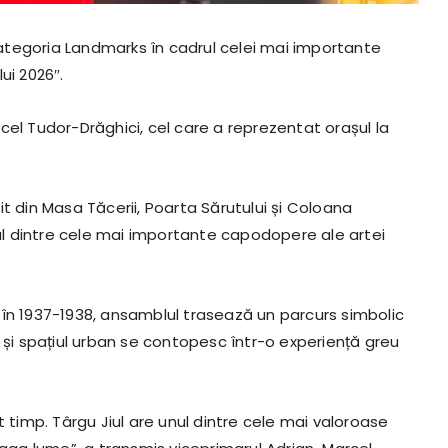
 categoria Landmarks în cadrul celei mai importante
ui 2026″.
cel Tudor-Drăghici, cel care a reprezentat orașul la
t din Masa Tăcerii, Poarta Sărutului și Coloana
nul dintre cele mai importante capodopere ale artei
 în 1937-1938, ansamblul trasează un parcurs simbolic
 și spațiul urban se contopesc într-o experiență greu
t timp. Târgu Jiul are unul dintre cele mai valoroase