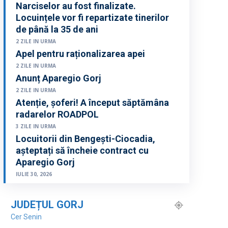
Narciselor au fost finalizate.
Locuințele vor fi repartizate tinerilor
de până la 35 de ani
2 ZILE IN URMA
Apel pentru raționalizarea apei
2 ZILE IN URMA
Anunț Aparegio Gorj
2 ZILE IN URMA
Atenție, șoferi! A început săptămâna
radarelor ROADPOL
3 ZILE IN URMA
Locuitorii din Bengești-Ciocadia,
așteptați să încheie contract cu
Aparegio Gorj
IULIE 30, 2026
JUDEȚUL GORJ
Cer Senin