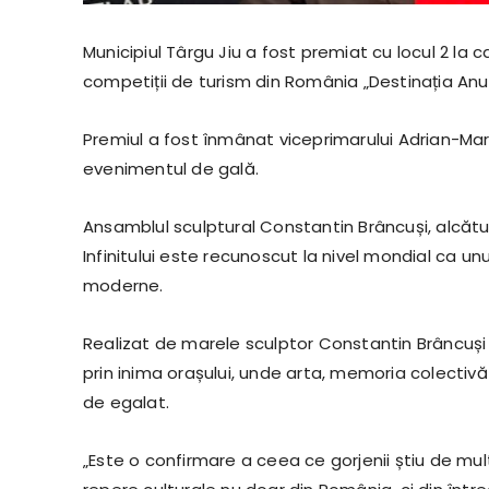
Municipiul Târgu Jiu a fost premiat cu locul 2 la
competiții de turism din România „Destinația Anul
Premiul a fost înmânat viceprimarului Adrian-Mar
evenimentul de gală.
Ansamblul sculptural Constantin Brâncuși, alcătui
Infinitului este recunoscut la nivel mondial ca u
moderne.
Realizat de marele sculptor Constantin Brâncuși
prin inima orașului, unde arta, memoria colectivă
de egalat.
„Este o confirmare a ceea ce gorjenii știu de mul