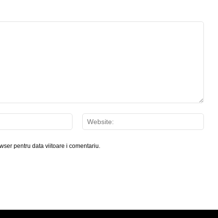
Email:*
Webs
wser pentru data viitoare i comentariu.