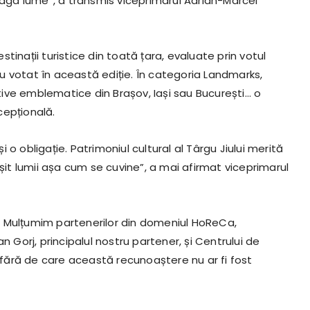
reaga lume”, a transmis viceprimarul Adrian-Marcel
inații turistice din toată țara, evaluate prin votul
 au votat în această ediție. În categoria Landmarks,
ive emblematice din Brașov, Iași sau București… o
cepțională.
o obligație. Patrimoniul cultural al Târgu Jiului merită
ășit lumii așa cum se cuvine”, a mai afirmat viceprimarul
. Mulțumim partenerilor din domeniul HoReCa,
ean Gorj, principalul nostru partener, și Centrului de
fără de care această recunoaștere nu ar fi fost