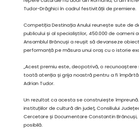
repere culturale nu doar din România, ci din înt
Tudor-Drăghici în cadrul festivității de premiere.
Competiția Destinația Anului reunește sute de dest
publicului și al specialiștilor, 450.000 de oameni
Ansamblul Brâncuși a reușit să devanseze obiect
performanță pe măsura unui oraș cu o istorie ex
„Acest premiu este, deopotrivă, o recunoaștere și 
toată atenția și grija noastră pentru a fi împărt
Adrian Tudor.
Un rezultat ca acesta se construiește împreună
instituțiilor de cultură din județ, Consiliului Județ
Cercetare și Documentare Constantin Brâncuși, 
posibilă.