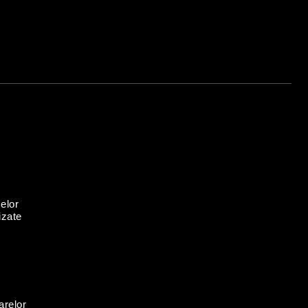
elor
izate
arelor