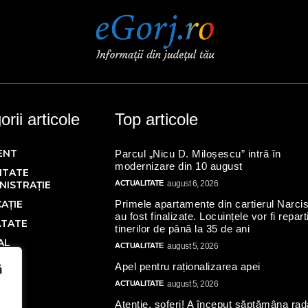
rii articole
Top articole
ENT
Parcul „Nicu D. Miloșescu” intră în
modernizare din 10 august
ITATE
NISTRAȚIE
ACTUALITATE
august 6, 2026
AȚIE
Primele apartamente din cartierul Narcis
au fost finalizate. Locuințele vor fi repart
ĂTATE
tinerilor de până la 35 de ani
AL
ACTUALITATE
august 5, 2026
Ă
Apel pentru raționalizarea apei
ă
IC
ACTUALITATE
august 5, 2026
Atenție, șoferi! A început săptămâna rad