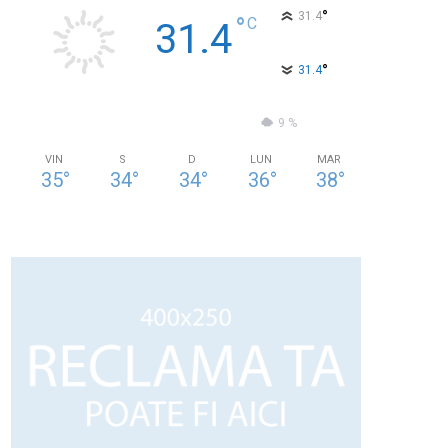
°
31.4
°
C
31.4
°
31.4
37 %
2.8kmh
9 %
VIN
S
D
LUN
MAR
35
°
34
°
34
°
36
°
38
°