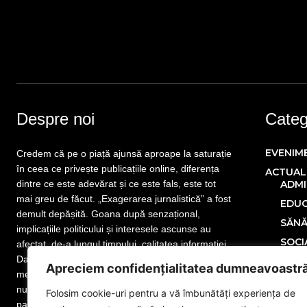
Despre noi
Catego
EVENIM
Credem că pe o piață ajunsă aproape la saturație
în ceea ce privește publicațiile online, diferența
ACTUAL
dintre ce este adevărat și ce este fals, este tot
ADMI
mai greu de făcut. „Exagerarea jurnalistică” a fost
EDUC
demult depășită. Goana după senzațional,
SĂN
implicațiile politicului și interesele ascunse au
SOCI
afectat, de-a lungul timpului, calitatea informației.
Dar nu este totul pierdut! Mai sunt publicații care
POLITIC
Apreciem confidențialitatea dumneavoastr
merită atenția cititorului. Mai sunt jurnaliști care
ECONOM
nu și-au uitat menirea. Mai sunt redactori
Folosim cookie-uri pentru a vă îmbunătăți experiența de
SPORT
pasionați de meseria lor, iar noi facem parte din