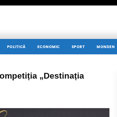
POLITICĂ
ECONOMIC
SPORT
MONDEN
competiția „Destinația